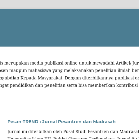
ats merupakan media publikasi online untuk mewadahi Artikel/ Ju
dosen maupun mahasiswa yang melaksanakan penelitian ilmiah beru
Pengabdian Kepada Masyarakat. Dengan diterbitkannya publikasi on
t pendidikan dan penelitian serta bisa memberikan kontribusi
Pesan-TREND : Jurnal Pesantren dan Madrasah
Jurnal ini diterbitkan oleh Pusat Studi Pesantren dan Madra
Universitas Islam KH. Ruhiat Cipasung Tasikmalaya. Jurnal itu