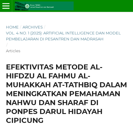
HOME
/
ARCHIVES
/
VOL. 4 NO. 1 (2025): ARTIFICIAL INTELLIGENCE DAN MODEL
PEMBELAJARAN DI PESANTREN DAN MADRASAH
/
Articles
EFEKTIVITAS METODE AL-
HIFDZU AL FAHMU AL-
MUHAKKAH AT-TATHBIQ DALAM
MENINGKATKAN PEMAHAMAN
NAHWU DAN SHARAF DI
PONPES DARUL HIDAYAH
CIPICUNG