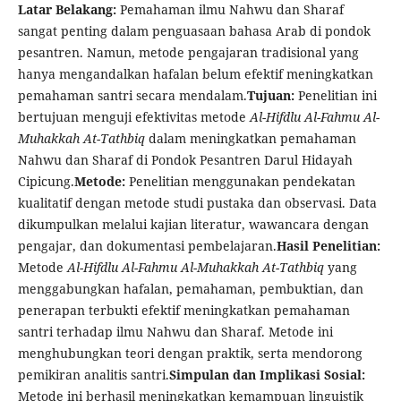
Latar Belakang:
Pemahaman ilmu Nahwu dan Sharaf
sangat penting dalam penguasaan bahasa Arab di pondok
pesantren. Namun, metode pengajaran tradisional yang
hanya mengandalkan hafalan belum efektif meningkatkan
pemahaman santri secara mendalam.
Tujuan:
Penelitian ini
bertujuan menguji efektivitas metode
Al-Hifdlu Al-Fahmu Al-
Muhakkah At-Tathbiq
dalam meningkatkan pemahaman
Nahwu dan Sharaf di Pondok Pesantren Darul Hidayah
Cipicung.
Metode:
Penelitian menggunakan pendekatan
kualitatif dengan metode studi pustaka dan observasi. Data
dikumpulkan melalui kajian literatur, wawancara dengan
pengajar, dan dokumentasi pembelajaran.
Hasil Penelitian:
Metode
Al-Hifdlu Al-Fahmu Al-Muhakkah At-Tathbiq
yang
menggabungkan hafalan, pemahaman, pembuktian, dan
penerapan terbukti efektif meningkatkan pemahaman
santri terhadap ilmu Nahwu dan Sharaf. Metode ini
menghubungkan teori dengan praktik, serta mendorong
pemikiran analitis santri.
Simpulan dan Implikasi Sosial:
Metode ini berhasil meningkatkan kemampuan linguistik