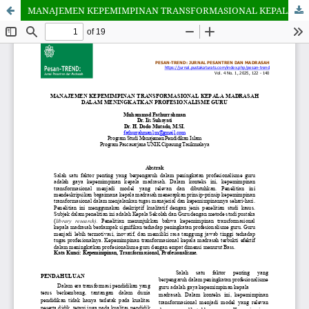
MANAJEMEN KEPEMIMPINAN TRANSFORMASIONAL KEPALA MADRASAH DALAM MENINGKATKAN PROFESIONALISME GURU