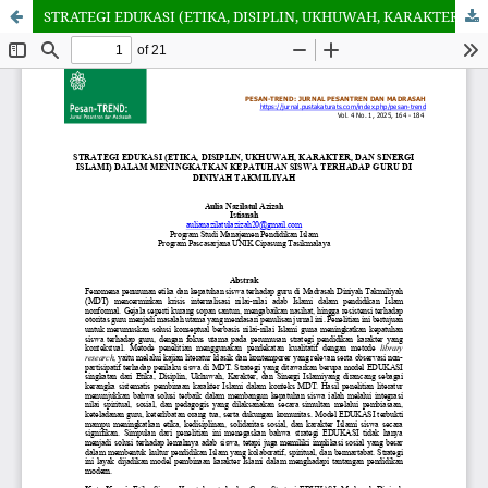
STRATEGI EDUKASI (ETIKA, DISIPLIN, UKHUWAH, KARAKTER, DAN SINERGI ISLAMI) DALAM MENINGKATKAN KEPATUHAN SISWA TERHADAP GURU DI DINIYAH TAKMILIYAH