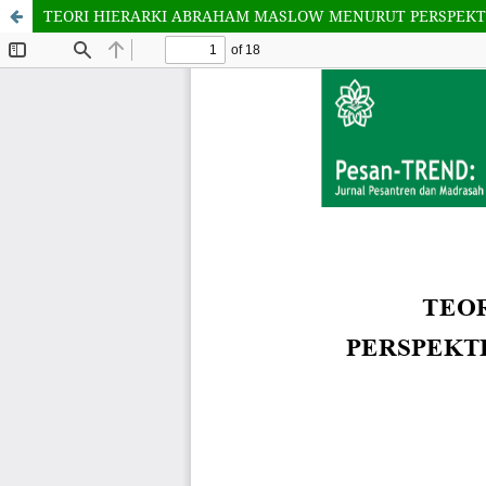
TEORI HIERARKI ABRAHAM MASLOW MENURUT PERSPEKTI